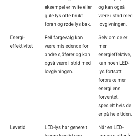
eksempel er hvite eller
og kan også
gule lys ofte brukt
være i strid med
foran og røde lys bak.
lovgivningen.
Energi-
Feil fargevalg kan
Selv om de er
effektivitet
være misledende for
mer
andre sjåfører og kan
energieffektive,
også være i strid med
kan noen LED-
lovgivningen.
lys fortsatt
forbruke mer
energi enn
forventet,
spesielt hvis de
er på hele tiden.
Levetid
LED-lys har generelt
Når en LED-
lengre levetid enn
lampe slutter å