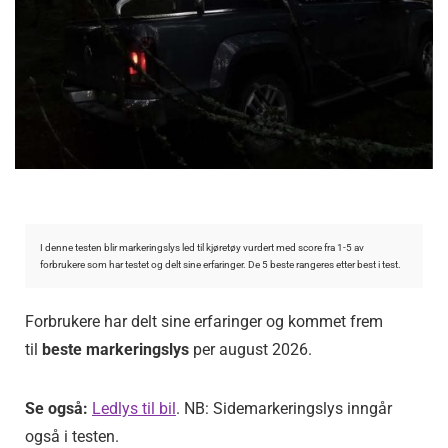
I denne testen blir markeringslys led til kjøretøy vurdert med score fra 1-5 av
forbrukere som har testet og delt sine erfaringer. De 5 beste rangeres etter best i test.
Forbrukere har delt sine erfaringer og kommet frem
til
beste markeringslys
per august 2026.
Se også:
Ledlys til bil
. NB: Sidemarkeringslys inngår
også i testen.