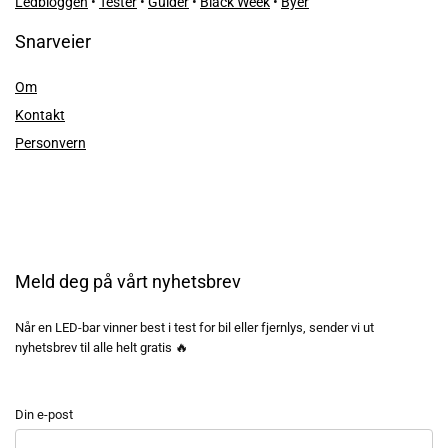
Ledbloggen
•
Tester
•
Guider
•
Black Week
•
Byer
Snarveier
Om
Kontakt
Personvern
Meld deg på vårt nyhetsbrev
Når en LED-bar vinner best i test for bil eller fjernlys, sender vi ut
nyhetsbrev til alle helt gratis 🔥
Din e-post