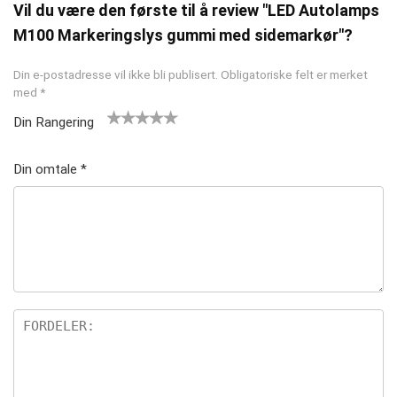
Vil du være den første til å review "LED Autolamps
M100 Markeringslys gummi med sidemarkør"?
Din e-postadresse vil ikke bli publisert.
Obligatoriske felt er merket
med
*
Din Rangering
1
2 av
3 av 5
4 av 5
5 av 5
av
5
stjern
stjerner
stjerner
Din omtale
*
5
stjer
er
st
ner
je
rn
er