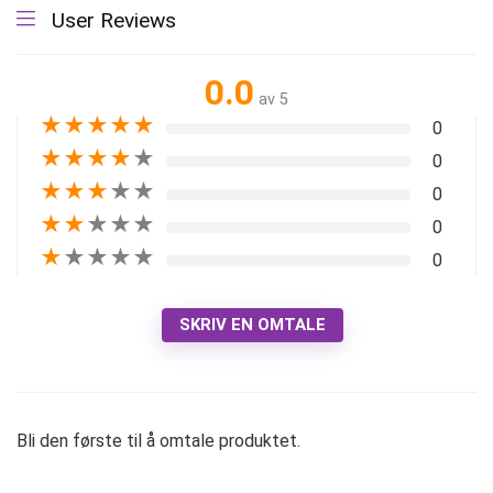
User Reviews
0.0
av 5
★
★
★
★
★
0
★
★
★
★
★
0
★
★
★
★
★
0
★
★
★
★
★
0
★
★
★
★
★
0
SKRIV EN OMTALE
Bli den første til å omtale produktet.