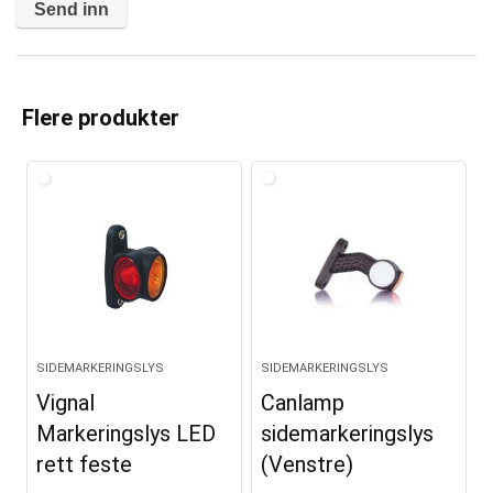
A
l
t
Flere produkter
e
r
n
a
t
i
v
e
SIDEMARKERINGSLYS
SIDEMARKERINGSLYS
:
Vignal
Canlamp
Markeringslys LED
sidemarkeringslys
rett feste
(Venstre)