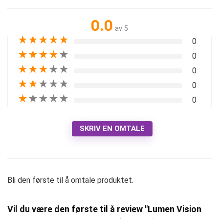
0.0
av 5
★
★
★
★
★
0
★
★
★
★
★
0
★
★
★
★
★
0
★
★
★
★
★
0
★
★
★
★
★
0
SKRIV EN OMTALE
Bli den første til å omtale produktet.
Vil du være den første til å review "Lumen Vision