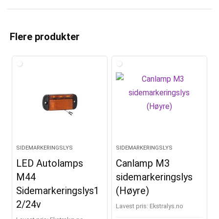
A
l
t
Flere produkter
e
r
n
a
t
i
v
e
SIDEMARKERINGSLYS
SIDEMARKERINGSLYS
:
LED Autolamps
Canlamp M3
M44
sidemarkeringslys
Sidemarkeringslys1
(Høyre)
2/24v
Lavest pris:
ekstralys.no