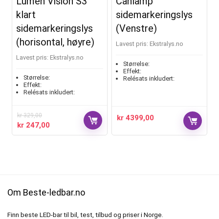
Lumen Vision S3
Canlamp
klart
sidemarkeringslys
sidemarkeringslys
(Venstre)
(horisontal, høyre)
Lavest pris:
ekstralys.no
Lavest pris:
ekstralys.no
Størrelse:
Effekt:
Størrelse:
Relésats inkludert:
Effekt:
Relésats inkludert:
kr
329,00
kr
4399,00
kr
247,00
Om Beste-ledbar.no
Finn beste LED-bar til bil, test, tilbud og priser i Norge.