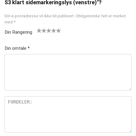
S3 klart sidemarkeringslys (venstre)"?
Din e-postadresse vil ikke bli publisert.
Obligatoriske felt er merket
med
*
Din Rangering
1
2 av
3 av 5
4 av 5
5 av 5
av
5
stjern
stjerner
stjerner
Din omtale
*
5
stjer
er
st
ner
je
rn
er