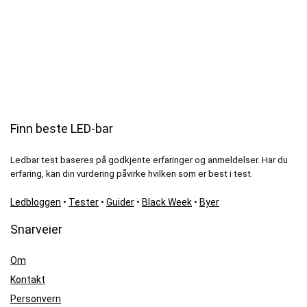
Finn beste LED-bar
Ledbar test baseres på godkjente erfaringer og anmeldelser. Har du
erfaring, kan din vurdering påvirke hvilken som er best i test.
Ledbloggen
•
Tester
•
Guider
•
Black Week
•
Byer
Snarveier
Om
Kontakt
Personvern