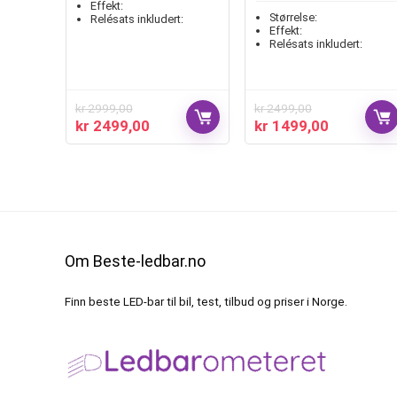
Effekt:
Størrelse:
Relésats inkludert:
Effekt:
Relésats inkludert:
kr
2999,00
kr
2499,00
kr
2499,00
kr
1499,00
Om Beste-ledbar.no
Finn beste LED-bar til bil, test, tilbud og priser i Norge.