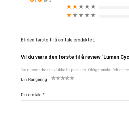
av 5
★
★
★
★
★
★
★
★
★
★
Bli den første til å omtale produktet.
Vil du være den første til å review "Lumen Cy
Din e-postadresse vil ikke bli publisert.
Obligatoriske felt er 
Din Rangering
1
2 av
3 av 5
4 av 5
5 av 5
av
5
stjern
stjerner
stjerner
Din omtale
*
5
stjer
er
st
ner
je
rn