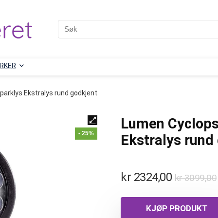
RKER
parklys Ekstralys rund godkjent
Lumen Cyclops9
- 25%
Ekstralys rund
kr
2324,00
kr
3099,00
KJØP PRODUKT