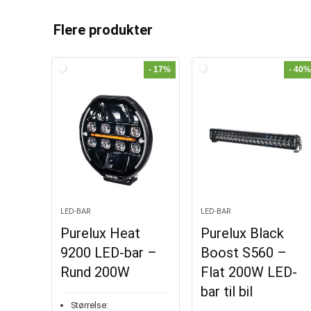
l
t
Flere produkter
e
r
- 17%
- 40%
n
a
t
i
v
e
:
LED-BAR
LED-BAR
Purelux Heat
Purelux Black
9200 LED-bar –
Boost S560 –
Rund 200W
Flat 200W LED-
bar til bil
Størrelse: