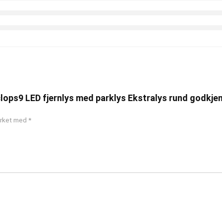
clops9 LED fjernlys med parklys Ekstralys rund godkje
merket med
*