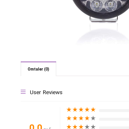
Omtaler (0)
User Reviews
★
★
★
★
★
★
★
★
★
★
0.0
★
★
★
★
★