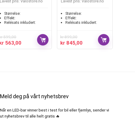
Lavest pris:
valostore.no
Lavest pris:
valostore.no
Størrelse:
Størrelse:
Effekt:
Effekt:
Relésats inkludert:
Relésats inkludert:
kr
599,00
kr
899,00
kr
563,00
kr
845,00
Meld deg på vårt nyhetsbrev
Når en LED-bar vinner best i test for bil eller fjernlys, sender vi
ut nyhetsbrev til alle helt gratis 🔥