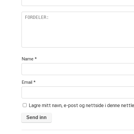
er
Name
*
Email
*
Lagre mitt navn, e-post og nettside i denne nett
A