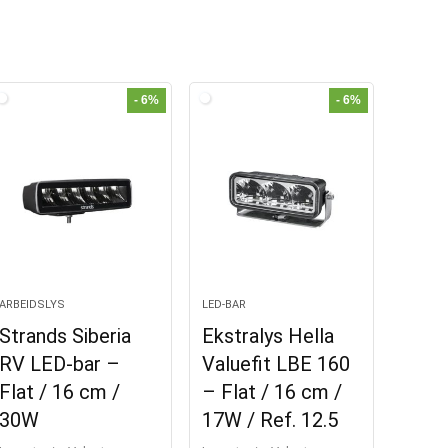
- 6%
- 6%
ARBEIDSLYS
LED-BAR
Strands Siberia
Ekstralys Hella
RV LED-bar –
Valuefit LBE 160
Flat / 16 cm /
– Flat / 16 cm /
30W
17W / Ref. 12.5