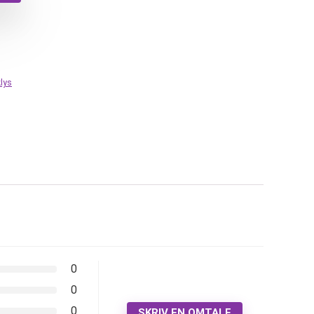
lys
0
0
0
SKRIV EN OMTALE