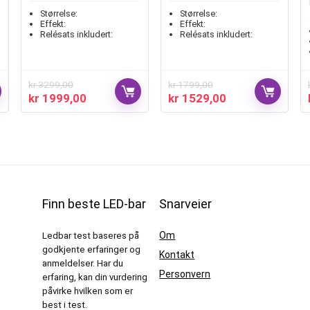
Størrelse:
Størrelse:
Effekt:
Effekt:
Relésats inkludert:
Relésats inkludert:
kr
3299,00
kr
1799,00
kr
1999,00
kr
1529,00
Finn beste LED-bar
Snarveier
Om
Ledbar test baseres på
godkjente erfaringer og
Kontakt
anmeldelser. Har du
Personvern
erfaring, kan din vurdering
påvirke hvilken som er
best i test.