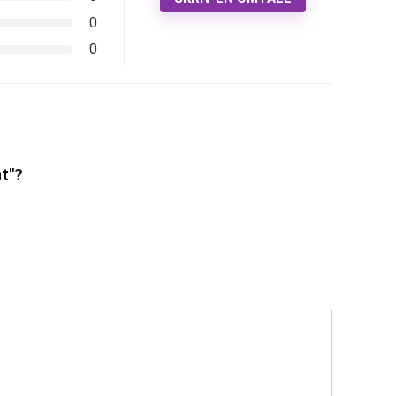
0
0
nt"?