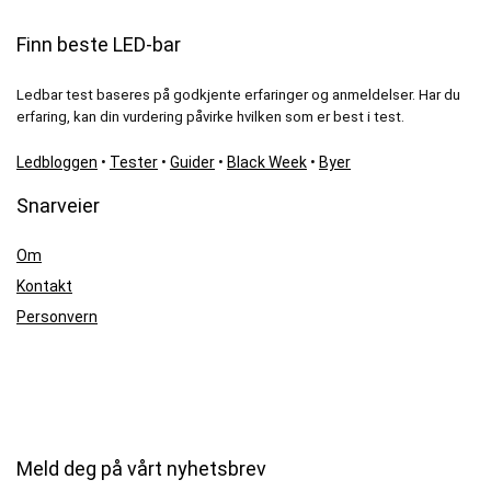
Finn beste LED-bar
Ledbar test baseres på godkjente erfaringer og anmeldelser. Har du
erfaring, kan din vurdering påvirke hvilken som er best i test.
Ledbloggen
•
Tester
•
Guider
•
Black Week
•
Byer
Snarveier
Om
Kontakt
Personvern
Meld deg på vårt nyhetsbrev