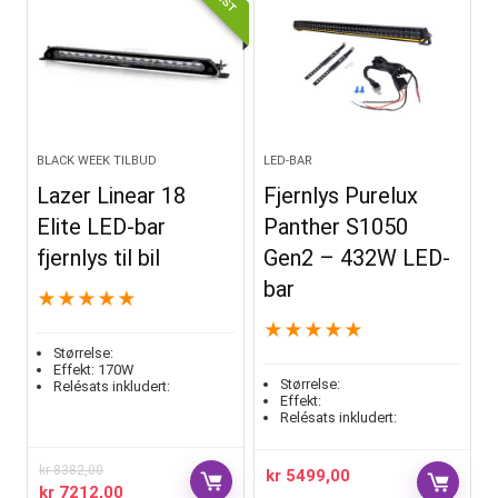
BLACK WEEK TILBUD
LED-BAR
Lazer Linear 18
Fjernlys Purelux
Elite LED-bar
Panther S1050
fjernlys til bil
Gen2 – 432W LED-
bar
★
★
★
★
★
★
★
★
★
★
Størrelse:
Effekt:
170W
Størrelse:
Relésats inkludert:
Effekt:
Relésats inkludert:
kr
8382,00
kr
5499,00
kr
7212,00