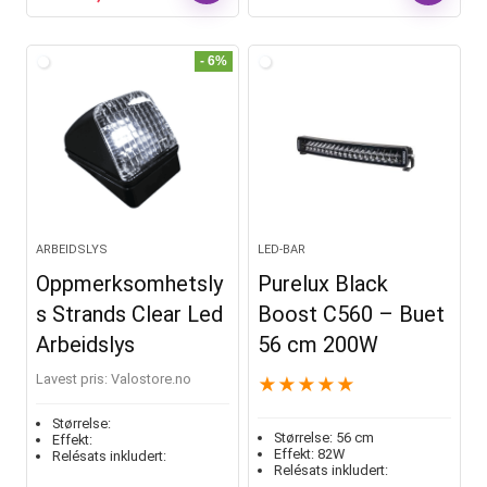
- 6%
ARBEIDSLYS
LED-BAR
Oppmerksomhetsly
Purelux Black
s Strands Clear Led
Boost C560 – Buet
Arbeidslys
56 cm 200W
Lavest pris:
valostore.no
★
★
★
★
★
Størrelse:
Størrelse:
56 cm
Effekt:
Effekt:
82W
Relésats inkludert:
Relésats inkludert: