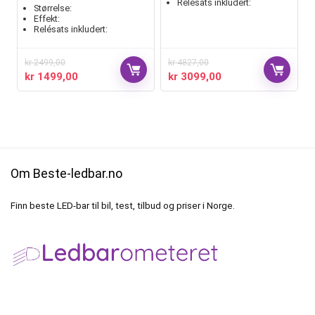
Relésats inkludert:
Størrelse:
Effekt:
Relésats inkludert:
kr
2499,00
kr
4827,00
kr
1499,00
kr
3099,00
Om Beste-ledbar.no
Finn beste LED-bar til bil, test, tilbud og priser i Norge.