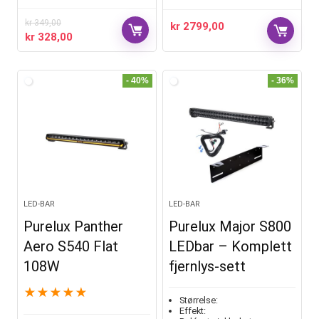
kr
349,00
kr
2799,00
kr
328,00
- 40%
- 36%
LED-BAR
LED-BAR
Purelux Panther
Purelux Major S800
Aero S540 Flat
LEDbar – Komplett
108W
fjernlys-sett
★
★
★
★
★
Størrelse:
Effekt: