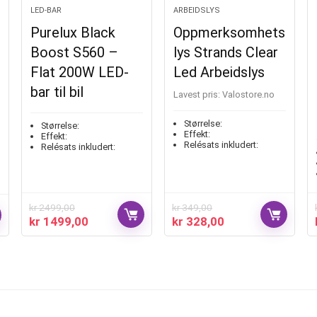
LED-BAR
ARBEIDSLYS
Purelux Black
Oppmerksomhets
Boost S560 –
lys Strands Clear
Flat 200W LED-
Led Arbeidslys
bar til bil
Lavest pris:
valostore.no
Størrelse:
Størrelse:
Effekt:
Effekt:
Relésats inkludert:
Relésats inkludert:
kr
2499,00
kr
349,00
kr
1499,00
kr
328,00