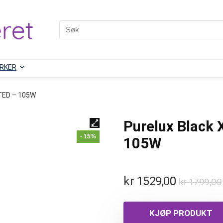
RKER
ITED – 105W
Purelux Black
- 15%
105W
kr
1529,00
kr
1799,00
KJØP PRODUKT