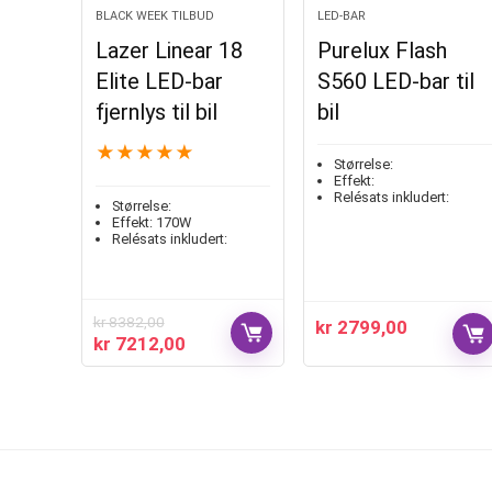
BLACK WEEK TILBUD
LED-BAR
Lazer Linear 18
Purelux Flash
Elite LED-bar
S560 LED-bar til
fjernlys til bil
bil
★
★
★
★
★
Størrelse:
Effekt:
Relésats inkludert:
Størrelse:
Effekt:
170W
Relésats inkludert:
kr
8382,00
kr
2799,00
kr
7212,00