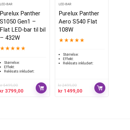
LED-BAR
LED-BAR
Purelux Panther
Purelux Panther
S1050 Gen1 –
Aero S540 Flat
Flat LED-bar til bil
108W
– 432W
★
★
★
★
★
★
★
★
★
★
Størrelse:
Effekt:
Størrelse:
Relésats inkludert:
Effekt:
Relésats inkludert:
kr
5499,00
kr
2499,00
kr
3799,00
kr
1499,00