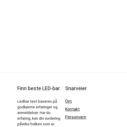
Finn beste LED-bar
Snarveier
Om
Ledbar test baseres på
godkjente erfaringer og
Kontakt
anmeldelser. Har du
Personvern
erfaring, kan din vurdering
påvirke hvilken som er