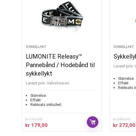
SYKKELLYKT
SYKKELLYKT
LUMONITE Releasy™
Sykkell
Pannebånd / Hodebånd til
Lavest pris:
sykkellykt
Størrelse:
Lavest pris:
valostore.no
Effekt:
Relésats i
Størrelse:
Effekt:
Relésats inkludert:
kr
199,00
kr
289,00
kr
179,00
kr
272,00