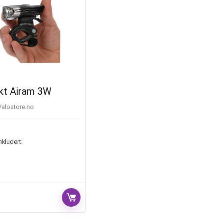
ykt Airam 3W
valostore.no
nkludert: