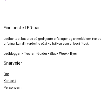
Finn beste LED-bar
Ledbar test baseres på godkjente erfaringer og anmeldelser. Har du
erfaring, kan din vurdering påvirke hvilken som er best i test.
Ledbloggen
•
Tester
•
Guider
•
Black Week
•
Byer
Snarveier
Om
Kontakt
Personvern