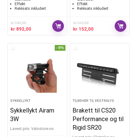
Effekt:
Effekt:
Relésats inkludert:
Relésats inkludert:
kr
949,00
kr
169,00
kr
892,00
kr
152,00
- 6%
SYKKELLYKT
TILBEHØR TIL EKSTRALYS
Sykkellykt Airam
Brakett til CS20
3W
Performance og til
Rigid SR20
Lavest pris:
valostore.no