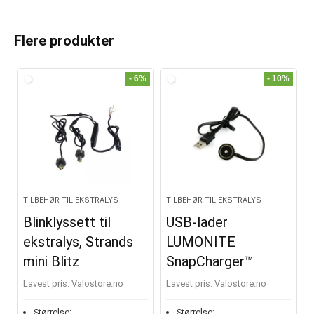
Flere produkter
- 6%
- 10%
TILBEHØR TIL EKSTRALYS
TILBEHØR TIL EKSTRALYS
Blinklyssett til
USB-lader
ekstralys, Strands
LUMONITE
mini Blitz
SnapCharger™
Lavest pris:
valostore.no
Lavest pris:
valostore.no
Størrelse:
Størrelse: