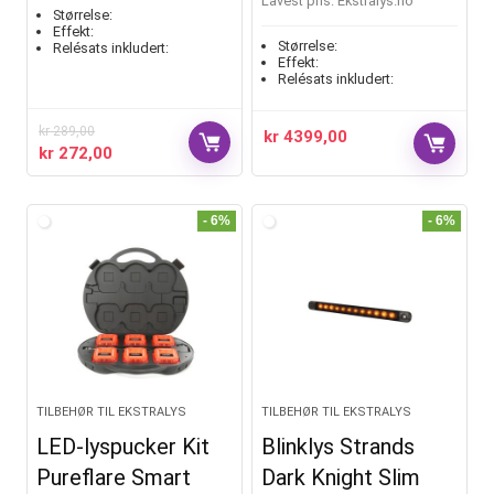
Lavest pris:
ekstralys.no
Størrelse:
Effekt:
Størrelse:
Relésats inkludert:
Effekt:
Relésats inkludert:
kr
289,00
kr
4399,00
kr
272,00
- 6%
- 6%
TILBEHØR TIL EKSTRALYS
TILBEHØR TIL EKSTRALYS
LED-lyspucker Kit
Blinklys Strands
Pureflare Smart
Dark Knight Slim