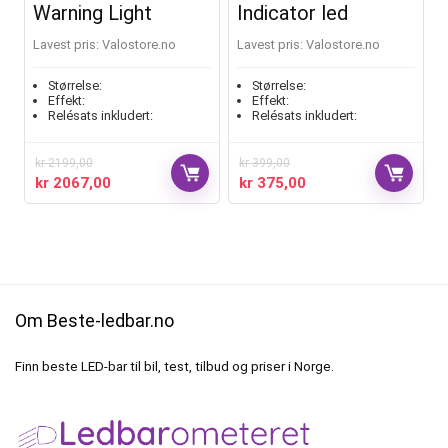
Warning Light
Indicator led
Lavest pris:
valostore.no
Lavest pris:
valostore.no
Størrelse:
Størrelse:
Effekt:
Effekt:
Relésats inkludert:
Relésats inkludert:
kr
2199,00
kr
399,00
kr
2067,00
kr
375,00
Om Beste-ledbar.no
Finn beste LED-bar til bil, test, tilbud og priser i Norge.