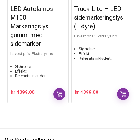
LED Autolamps
Truck-Lite – LED
M100
sidemarkeringslys
Markeringslys
(Høyre)
gummi med
Lavest pris:
ekstralys.no
sidemarkør
Størrelse:
Lavest pris:
ekstralys.no
Effekt:
Relésats inkludert:
Størrelse:
Effekt:
Relésats inkludert:
kr
4399,00
kr
4399,00
Om Beste-ledbar.no