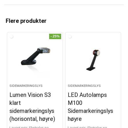
A
l
t
Flere produkter
e
r
- 25%
n
a
t
i
v
e
SIDEMARKERINGSLYS
SIDEMARKERINGSLYS
:
Lumen Vision S3
LED Autolamps
klart
M100
sidemarkeringslys
Sidemarkeringslys
(horisontal, høyre)
høyre
Lavest pris:
ekstralys.no
Lavest pris:
ekstralys.no