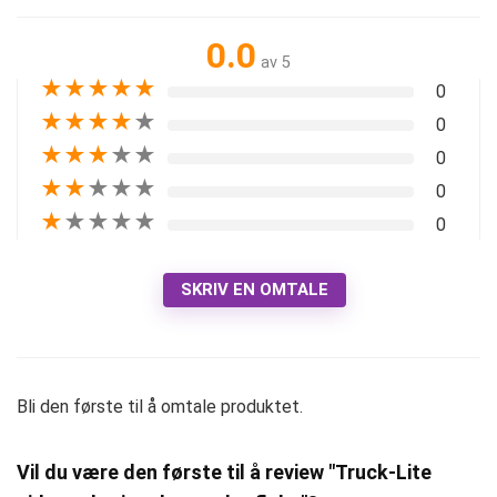
0.0
av 5
★
★
★
★
★
0
★
★
★
★
★
0
★
★
★
★
★
0
★
★
★
★
★
0
★
★
★
★
★
0
SKRIV EN OMTALE
Bli den første til å omtale produktet.
Vil du være den første til å review "Truck-Lite