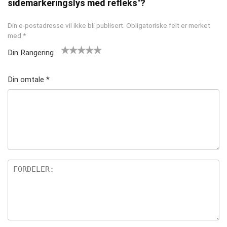
sidemarkeringslys med refleks"?
Din e-postadresse vil ikke bli publisert.
Obligatoriske felt er merket
med
*
Din Rangering
1
2 av
3 av 5
4 av 5
5 av 5
av
5
stjern
stjerner
stjerner
Din omtale
*
5
stjer
er
st
ner
je
rn
er