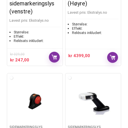
sidemarkeringslys
(Høyre)
(venstre)
Lavest pris:
ekstralys.no
Lavest pris:
ekstralys.no
Størrelse:
Effekt:
Størrelse:
Relésats inkludert:
Effekt:
Relésats inkludert:
kr
329,00
kr
4399,00
kr
247,00
SIDEMARKERINGSLYS
SIDEMARKERINGSLYS