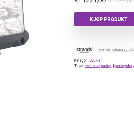
kr
1299,00
KJØP PRODUKT
Strands Siberia LED-b
Kategori:
LED-bar
Tags:
ekstra belysning
,
kjøretøysbel