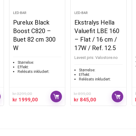
LED-BAR
LED-BAR
Purelux Black
Ekstralys Hella
Boost C820 –
Valuefit LBE 160
Buet 82 cm 300
– Flat / 16 cm /
W
17W / Ref. 12.5
Lavest pris:
valostore.no
Størrelse:
Effekt:
Størrelse:
Relésats inkludert:
Effekt:
Relésats inkludert:
kr
3299,00
kr
899,00
kr
1999,00
kr
845,00