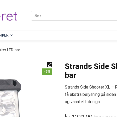
RKER
ulær LED-bar
Strands Side S
- 6%
bar
Strands Side Shooter XL – R
få ekstra belysning på siden 
og vanntett design.
kr
1221,00