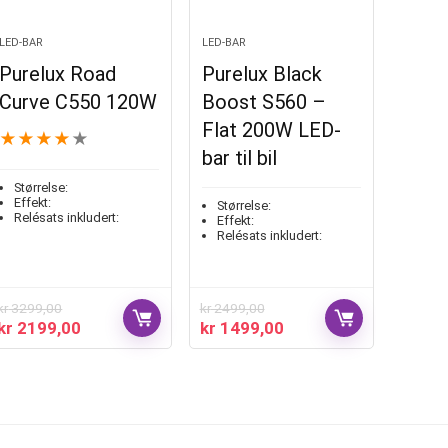
LED-BAR
LED-BAR
Purelux Road
Purelux Black
Curve C550 120W
Boost S560 –
Flat 200W LED-
★
★
★
★
★
bar til bil
Størrelse:
Effekt:
Størrelse:
Relésats inkludert:
Effekt:
Relésats inkludert:
kr
3299,00
kr
2499,00
kr
2199,00
kr
1499,00