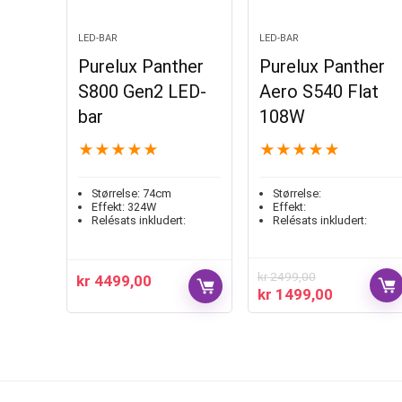
LED-BAR
LED-BAR
Purelux Panther
Purelux Panther
S800 Gen2 LED-
Aero S540 Flat
bar
108W
★
★
★
★
★
★
★
★
★
★
Størrelse:
74cm
Størrelse:
Effekt:
324W
Effekt:
Relésats inkludert:
Relésats inkludert:
kr
2499,00
kr
4499,00
kr
1499,00