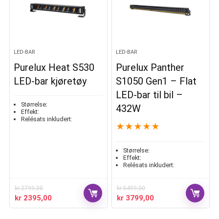
LED-BAR
LED-BAR
Purelux Heat S530
Purelux Panther
LED-bar kjøretøy
S1050 Gen1 – Flat
LED-bar til bil –
Størrelse:
432W
Effekt:
Relésats inkludert:
★
★
★
★
★
Størrelse:
Effekt:
Relésats inkludert:
kr
2799,00
kr
5499,00
kr
2395,00
kr
3799,00