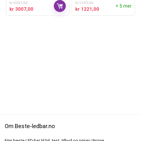
kr
3287,00
kr
1299,00
+ 5 mer
kr
3007,00
kr
1221,00
Om Beste-ledbar.no
Finn beste LED-bar til bil, test, tilbud og priser i Norge.