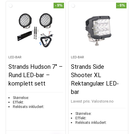
- 9%
- 6%
LED-BAR
LED-BAR
Strands Hudson 7″ –
Strands Side
Rund LED-bar –
Shooter XL
komplett sett
Rektangulær LED-
bar
Størrelse:
Lavest pris:
valostore.no
Effekt:
Relésats inkludert:
Størrelse:
Effekt:
Relésats inkludert: