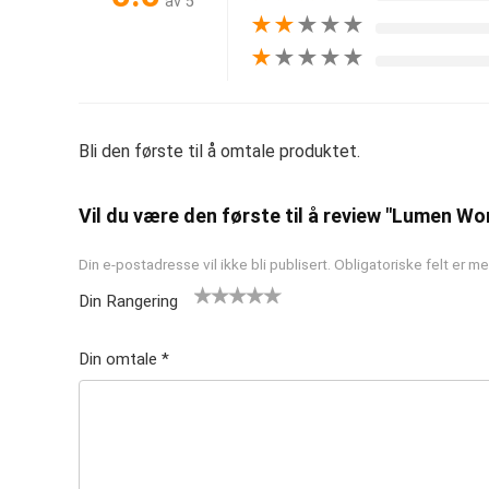
av 5
★
★
★
★
★
★
★
★
★
★
Bli den første til å omtale produktet.
Vil du være den første til å review "Lumen Wo
Din e-postadresse vil ikke bli publisert.
Obligatoriske felt er 
Din Rangering
1
2 av
3 av 5
4 av 5
5 av 5
av
5
stjern
stjerner
stjerner
Din omtale
*
5
stjer
er
st
ner
je
rn