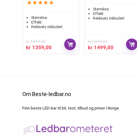
★
★
★
★
★
Størrelse:
Effekt:
Størrelse:
Relésats inkludert:
Effekt:
Relésats inkludert:
kr
1599,00
kr
2499,00
kr
1359,00
kr
1499,00
Om Beste-ledbar.no
Finn beste LED-bar til bil, test, tilbud og priser i Norge.