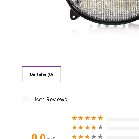
Omtaler (0)
User Reviews
★
★
★
★
★
★
★
★
★
★
0.0
★
★
★
★
★