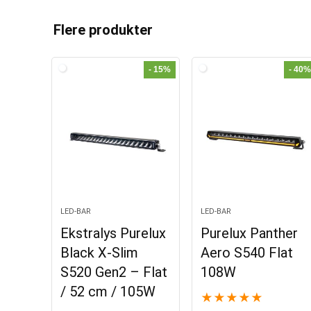
l
t
Flere produkter
e
r
- 15%
- 40%
n
a
t
i
v
e
:
LED-BAR
LED-BAR
Ekstralys Purelux
Purelux Panther
Black X-Slim
Aero S540 Flat
S520 Gen2 – Flat
108W
/ 52 cm / 105W
★
★
★
★
★