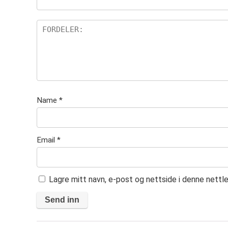
er
Name
*
Email
*
Lagre mitt navn, e-post og nettside i denne nett
A