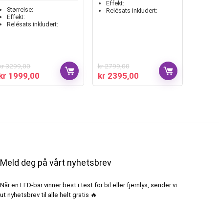
Effekt:
Størrelse:
Relésats inkludert:
Effekt:
Relésats inkludert:
kr
3299,00
kr
2799,00
kr
1999,00
kr
2395,00
Meld deg på vårt nyhetsbrev
Når en LED-bar vinner best i test for bil eller fjernlys, sender vi
ut nyhetsbrev til alle helt gratis 🔥