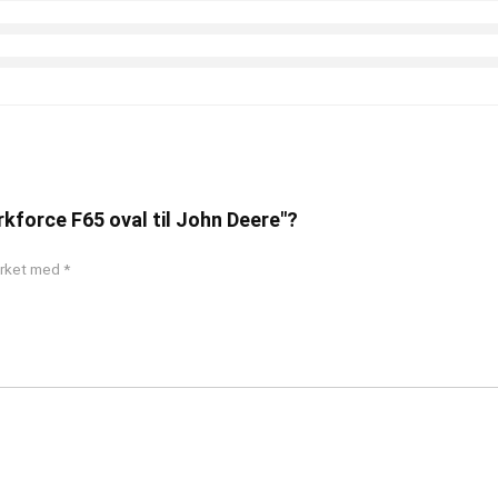
rkforce F65 oval til John Deere"?
merket med
*