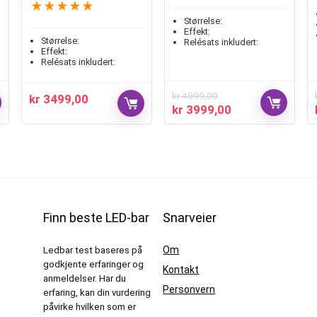
★
★
★
★
★
Størrelse:
Effekt:
Størrelse:
Relésats inkludert:
Effekt:
Relésats inkludert:
kr
4599,00
kr
3499,00
kr
3999,00
Finn beste LED-bar
Snarveier
Om
Ledbar test baseres på
godkjente erfaringer og
Kontakt
anmeldelser. Har du
Personvern
erfaring, kan din vurdering
påvirke hvilken som er