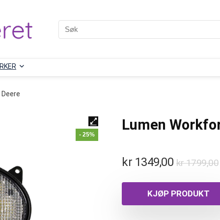
RKER
n Deere
Lumen Workforc
- 25%
kr
1349,00
kr
1799,00
KJØP PRODUKT