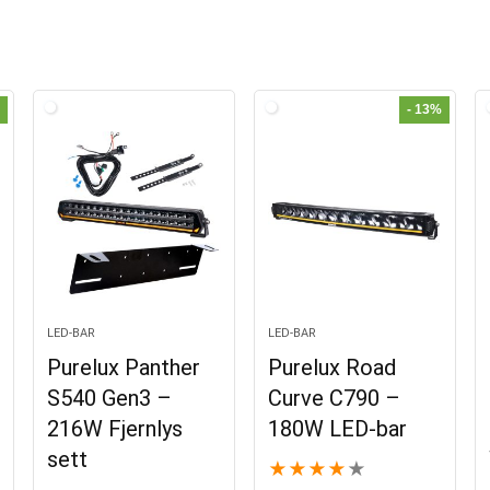
- 13%
LED-BAR
LED-BAR
Purelux Panther
Purelux Road
S540 Gen3 –
Curve C790 –
216W Fjernlys
180W LED-bar
sett
★
★
★
★
★