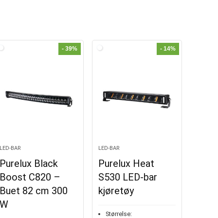
- 39%
- 14%
LED-BAR
LED-BAR
Purelux Black
Purelux Heat
Boost C820 –
S530 LED-bar
Buet 82 cm 300
kjøretøy
W
Størrelse: