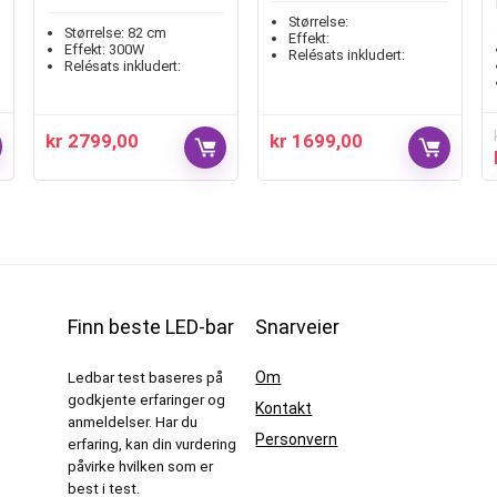
Størrelse:
Størrelse:
82 cm
Effekt:
Effekt:
300W
Relésats inkludert:
Relésats inkludert:
kr
2799,00
kr
1699,00
Finn beste LED-bar
Snarveier
Om
Ledbar test baseres på
godkjente erfaringer og
Kontakt
anmeldelser. Har du
Personvern
erfaring, kan din vurdering
påvirke hvilken som er
best i test.