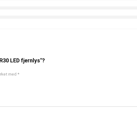
R30 LED fjernlys"?
merket med
*