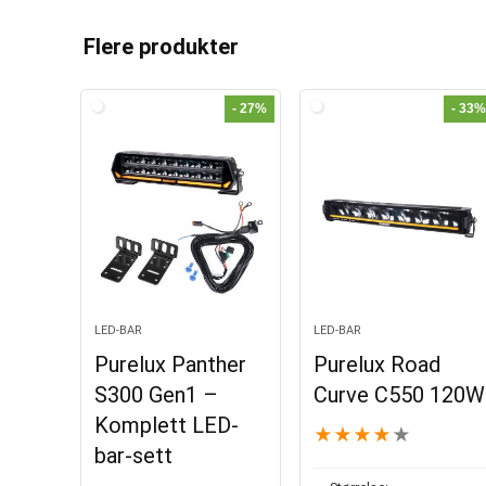
l
t
Flere produkter
e
r
- 27%
- 33%
n
a
t
i
v
e
:
LED-BAR
LED-BAR
Purelux Panther
Purelux Road
S300 Gen1 –
Curve C550 120W
Komplett LED-
★
★
★
★
★
bar-sett