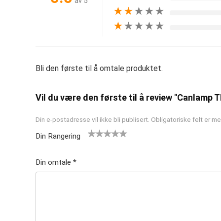
av 5
★
★
★
★
★
★
★
★
★
★
Bli den første til å omtale produktet.
Vil du være den første til å review "Canlamp T
Din e-postadresse vil ikke bli publisert.
Obligatoriske felt er 
Din Rangering
1
2 av
3 av 5
4 av 5
5 av 5
av
5
stjern
stjerner
stjerner
Din omtale
*
5
stjer
er
st
ner
je
rn