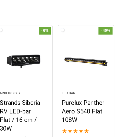
- 6%
- 40%
ARBEIDSLYS
LED-BAR
Strands Siberia
Purelux Panther
RV LED-bar –
Aero S540 Flat
Flat / 16 cm /
108W
30W
★
★
★
★
★