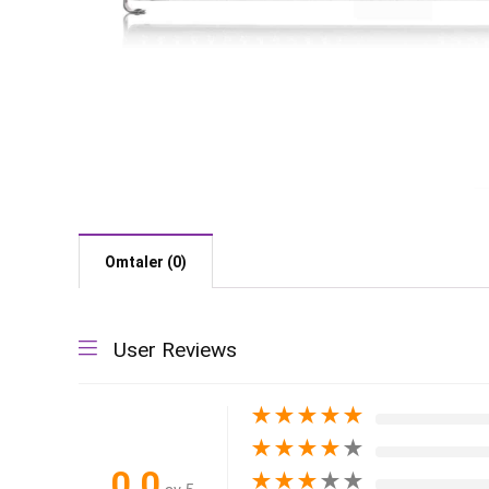
Omtaler (0)
User Reviews
★
★
★
★
★
★
★
★
★
★
0.0
★
★
★
★
★