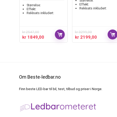
Størrelse:
Effekt:
Størrelse:
Relésats inkludert:
Effekt:
Relésats inkludert:
kr
2547,00
kr
3299,00
kr
1849,00
kr
2199,00
Om Beste-ledbar.no
Finn beste LED-bar til bil, test, tilbud og priser i Norge.