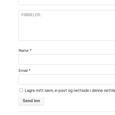
er
Name
*
Email
*
Lagre mitt navn, e-post og nettside i denne nett
A