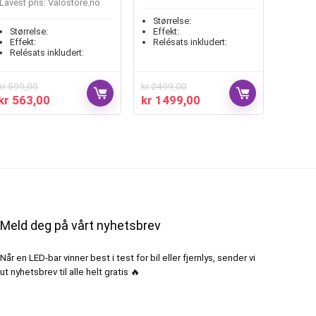
Lavest pris:
valostore.no
Størrelse:
Størrelse:
Effekt:
Effekt:
Relésats inkludert:
Relésats inkludert:
kr
599,00
kr
2499,00
kr
563,00
kr
1499,00
Meld deg på vårt nyhetsbrev
Når en LED-bar vinner best i test for bil eller fjernlys, sender vi
ut nyhetsbrev til alle helt gratis 🔥