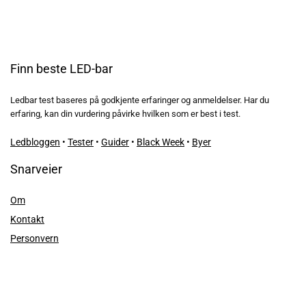
Finn beste LED-bar
Ledbar test baseres på godkjente erfaringer og anmeldelser. Har du
erfaring, kan din vurdering påvirke hvilken som er best i test.
Ledbloggen
•
Tester
•
Guider
•
Black Week
•
Byer
Snarveier
Om
Kontakt
Personvern