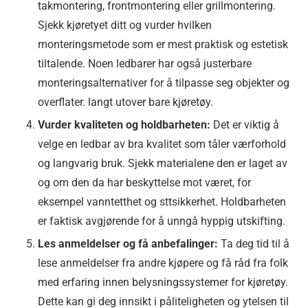
takmontering, frontmontering eller grillmontering.
Sjekk kj￸øret￸yet ditt og vurder hvilken
monteringsmetode som er mest praktisk og estetisk
tiltalende. Noen ledbarer har også justerbare
monteringsalternativer for å tilpasse seg objekter og
overflater. langt utover bare kjøretøy.
Vurder kvaliteten og holdbarheten:
Det er viktig å
velge en ledbar av bra kvalitet som tåler værforhold
og langvarig bruk. Sjekk materialene den er laget av
og om den da har beskyttelse mot været, for
eksempel vanntetthet og st￸tsikkerhet. Holdbarheten
er faktisk avgj￸ørende for å unngå hyppig utskifting.
Les anmeldelser og få anbefalinger:
Ta deg tid til å
lese anmeldelser fra andre kj￸øpere og få råd fra folk
med erfaring innen belysningssystemer for kj￸øretø￸y.
Dette kan gi deg innsikt i påliteligheten og ytelsen til