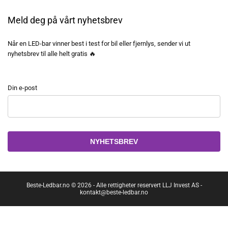
Meld deg på vårt nyhetsbrev
Når en LED-bar vinner best i test for bil eller fjernlys, sender vi ut
nyhetsbrev til alle helt gratis 🔥
Din e-post
Alternative:
Beste-Ledbar.no © 2026 - Alle rettigheter reservert LLJ Invest AS -
kontakt@beste-ledbar.no