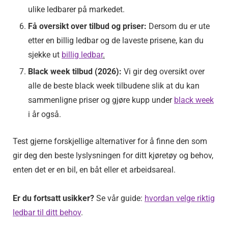
ulike ledbarer på markedet.
Få oversikt over tilbud og priser:
Dersom du er ute
etter en billig ledbar og de laveste prisene, kan du
sjekke ut
billig ledbar
.
Black week tilbud (2026):
Vi gir deg oversikt over
alle de beste black week tilbudene slik at du kan
sammenligne priser og gjøre kupp under
black week
i år også.
Test gjerne forskjellige alternativer for å finne den som
gir deg den beste lysl￸ysningen for ditt kj￸øret￸øy og behov,
enten det er en bil, en båt eller et arbeidsareal.
Er du fortsatt usikker?
Se vår guide:
hvordan velge riktig
ledbar til ditt behov
.