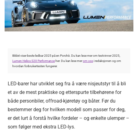
Bildet viser beste ledbar 2025 på en Porchè. Du kan lese mer om testvinner 2025,
Lumen Helios S20 Performance
her. Du kan lese mer
om oss
i redaksjonen og om
hvordan forbrukertesten fungerer.
LED-barer har utviklet seg fra å være nisjeutstyr til å bli
et av de mest praktiske og etterspurte tilbehørene for
både personbiler, offroad-kjøretøy og båter. Før du
bestemmer deg for hvilken modell som passer for deg,
er det lurt å forstå hvilke fordeler – og enkelte ulemper –
som følger med ekstra LED-lys.