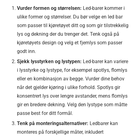
Vurder formen og st￸ørrelsen:
Led-barer kommer i
ulike former og stø￸rrelser. Du bø￸r velge en led bar
som passer til kjø￸retø￸yet ditt og som gir tilstrekkelig
lys og dekning der du trenger det. Tenk også på
kj￸øret￸øyets design og velg et fjernlys som passer
godt inn.
Sjekk lysstyrken og lystypen:
Led-barer kan variere
i lysstyrke og lystype, for eksempel spotlys, flomlys
eller en kombinasjon av begge. Vurder dine behov
når det gjelder kj￸øring i ulike forhold. Spotlys gir
konsentrert lys over lengre avstander, mens flomlys
gir en bredere dekning. Velg den lystype som måtte
passe best for ditt formål.
Tenk på monteringsalternativer:
Ledbarer kan
monteres på forskjellige måter, inkludert