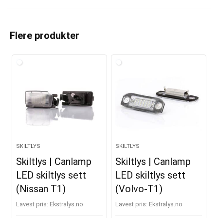
A
l
t
Flere produkter
e
r
n
a
t
i
v
e
SKILTLYS
SKILTLYS
:
Skiltlys | Canlamp
Skiltlys | Canlamp
LED skiltlys sett
LED skiltlys sett
(Nissan T1)
(Volvo-T1)
Lavest pris:
ekstralys.no
Lavest pris:
ekstralys.no