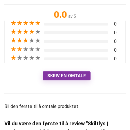
0.0
av 5
★
★
★
★
★
0
★
★
★
★
★
0
★
★
★
★
★
0
★
★
★
★
★
0
★
★
★
★
★
0
SKRIV EN OMTALE
Bli den første til å omtale produktet.
Vil du være den første til å review "Skiltlys |