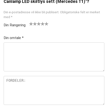
Canlamp LED skiltlys sett (Mercedes T1)"?
Din e-postadresse vil ikke bli publisert.
Obligatoriske felt er merket
med
*
Din Rangering
1
2 av
3 av 5
4 av 5
5 av 5
av
5
stjern
stjerner
stjerner
Din omtale
*
5
stjer
er
st
ner
je
rn
er