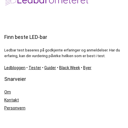
Finn beste LED-bar
Ledbar test baseres på godkjente erfaringer og anmeldelser. Har du
erfaring, kan din vurdering påvirke hvilken som er best i test.
Ledbloggen
•
Tester
•
Guider
•
Black Week
•
Byer
Snarveier
Om
Kontakt
Personvern