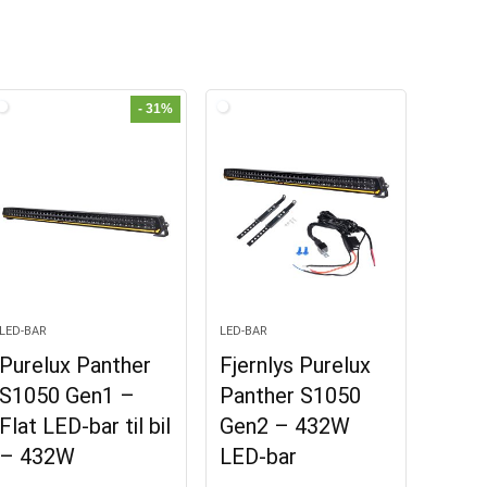
- 31%
LED-BAR
LED-BAR
Purelux Panther
Fjernlys Purelux
S1050 Gen1 –
Panther S1050
Flat LED-bar til bil
Gen2 – 432W
– 432W
LED-bar