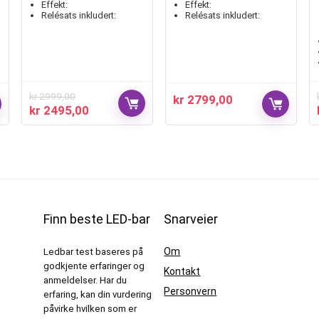
Effekt:
Effekt:
Relésats inkludert:
Relésats inkludert:
kr
2999,00
kr
2799,00
kr
2495,00
Finn beste LED-bar
Snarveier
Om
Ledbar test baseres på
godkjente erfaringer og
Kontakt
anmeldelser. Har du
Personvern
erfaring, kan din vurdering
påvirke hvilken som er