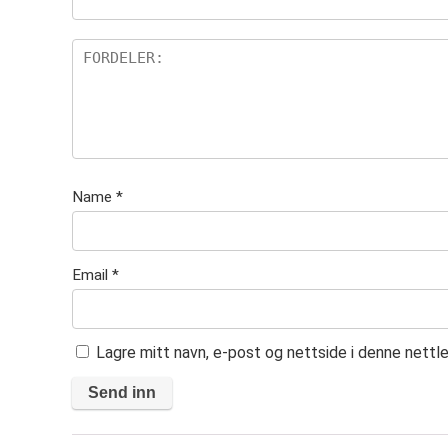
er
Name
*
Email
*
Lagre mitt navn, e-post og nettside i denne nett
A