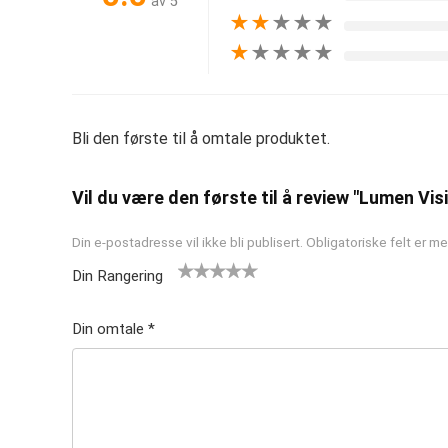
av 5
★
★
★
★
★
★
★
★
★
★
Bli den første til å omtale produktet.
Vil du være den første til å review "Lumen Vi
Din e-postadresse vil ikke bli publisert.
Obligatoriske felt er 
Din Rangering
1
2 av
3 av 5
4 av 5
5 av 5
av
5
stjern
stjerner
stjerner
Din omtale
*
5
stjer
er
st
ner
je
rn