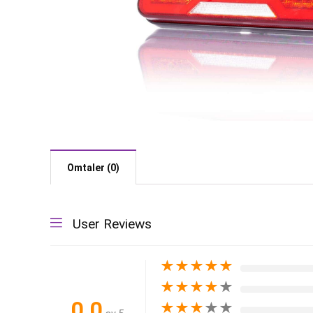
Omtaler (0)
User Reviews
★
★
★
★
★
★
★
★
★
★
0.0
★
★
★
★
★