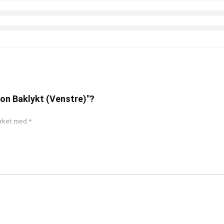
sion Baklykt (Venstre)"?
merket med
*