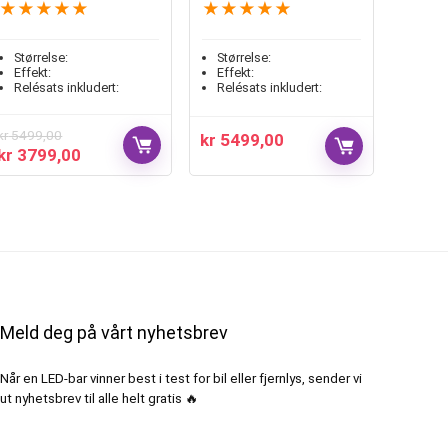
★
★
★
★
★
★
★
★
★
★
Størrelse:
Størrelse:
Effekt:
Effekt:
Relésats inkludert:
Relésats inkludert:
kr
5499,00
kr
5499,00
kr
3799,00
Meld deg på vårt nyhetsbrev
Når en LED-bar vinner best i test for bil eller fjernlys, sender vi
ut nyhetsbrev til alle helt gratis 🔥