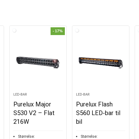
- 17%
LED-BAR
LED-BAR
Purelux Major
Purelux Flash
S530 V2 – Flat
S560 LED-bar til
216W
bil
Størrelse:
Størrelse: