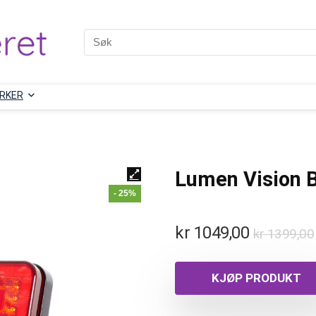
RKER
Lumen Vision B
- 25%
kr
1049,00
kr
1399,00
KJØP PRODUKT