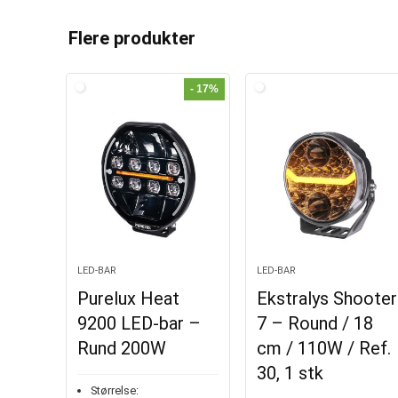
l
t
Flere produkter
e
r
- 17%
n
a
t
i
v
e
:
LED-BAR
LED-BAR
Purelux Heat
Ekstralys Shooter
9200 LED-bar –
7 – Round / 18
Rund 200W
cm / 110W / Ref.
30, 1 stk
Størrelse: