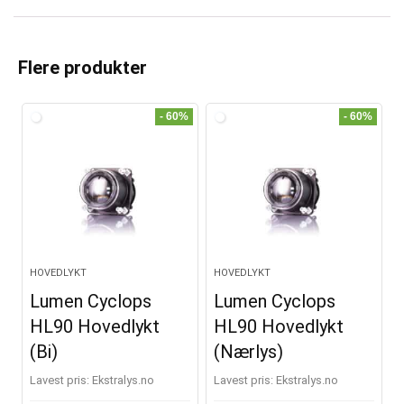
A
l
t
Flere produkter
e
r
- 60%
- 60%
n
a
t
i
v
e
HOVEDLYKT
HOVEDLYKT
:
Lumen Cyclops
Lumen Cyclops
HL90 Hovedlykt
HL90 Hovedlykt
(Bi)
(Nærlys)
Lavest pris:
ekstralys.no
Lavest pris:
ekstralys.no