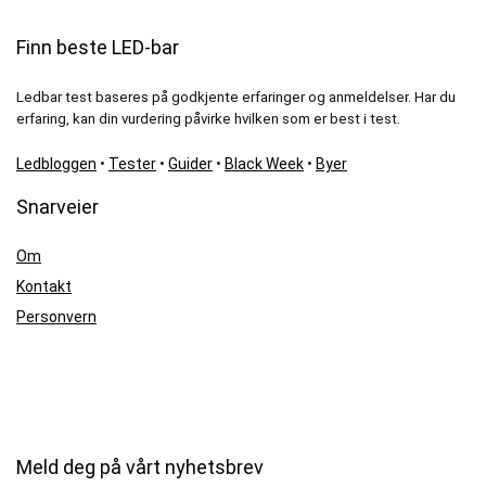
Finn beste LED-bar
Ledbar test baseres på godkjente erfaringer og anmeldelser. Har du
erfaring, kan din vurdering påvirke hvilken som er best i test.
Ledbloggen
•
Tester
•
Guider
•
Black Week
•
Byer
Snarveier
Om
Kontakt
Personvern
Meld deg på vårt nyhetsbrev