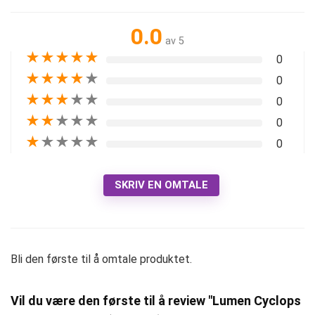
0.0
av 5
★
★
★
★
★
0
★
★
★
★
★
0
★
★
★
★
★
0
★
★
★
★
★
0
★
★
★
★
★
0
SKRIV EN OMTALE
Bli den første til å omtale produktet.
Vil du være den første til å review "Lumen Cyclops