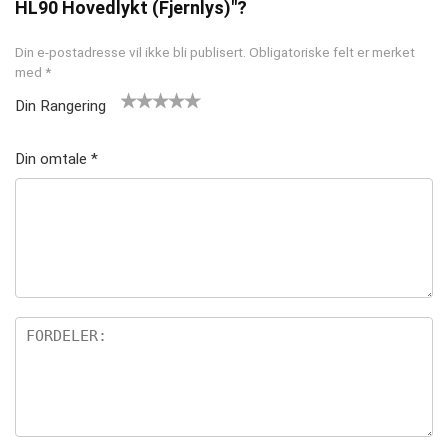
HL90 Hovedlykt (Fjernlys)"?
Din e-postadresse vil ikke bli publisert.
Obligatoriske felt er merket
med
*
Din Rangering
1
2 av
3 av 5
4 av 5
5 av 5
av
5
stjern
stjerner
stjerner
Din omtale
*
5
stjer
er
st
ner
je
rn
er