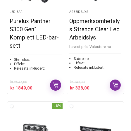
LED-BAR
ARBEIDSLYS
Purelux Panther
Oppmerksomhetsly
S300 Gen1 –
s Strands Clear Led
Komplett LED-bar-
Arbeidslys
sett
Lavest pris:
valostore.no
Størrelse:
Størrelse:
Effekt:
Effekt:
Relésats inkludert:
Relésats inkludert:
kr
2547,00
kr
349,00
kr
1849,00
kr
328,00
- 6%