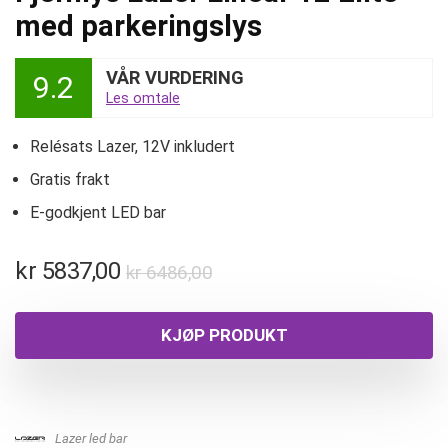
med parkeringslys
VÅR VURDERING
9.2
Les omtale
Relésats Lazer, 12V inkludert
Gratis frakt
E-godkjent LED bar
kr
5837,00
kr
6486,00
KJØP PRODUKT
Lazer led bar