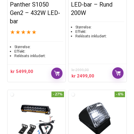
Panther S1050
LED-bar – Rund
Gen2 – 432W LED-
200W
bar
Størrelse:
★
★
★
★
★
Effekt:
Relésats inkludert:
Størrelse:
Effekt:
Relésats inkludert:
kr
2999,00
kr
5499,00
kr
2499,00
- 27%
- 6%