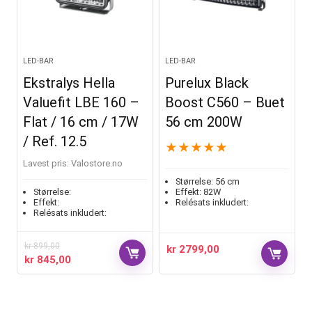
LED-BAR
LED-BAR
Ekstralys Hella
Purelux Black
Valuefit LBE 160 –
Boost C560 – Buet
Flat / 16 cm / 17W
56 cm 200W
/ Ref. 12.5
★
★
★
★
★
Lavest pris:
valostore.no
Størrelse:
56 cm
Størrelse:
Effekt:
82W
Effekt:
Relésats inkludert:
Relésats inkludert:
kr
899,00
kr
2799,00
kr
845,00