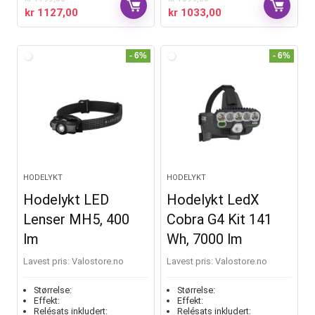
kr
1127,00
kr
1033,00
- 6%
- 6%
HODELYKT
HODELYKT
Hodelykt LED
Hodelykt LedX
Lenser MH5, 400
Cobra G4 Kit 141
lm
Wh, 7000 lm
Lavest pris:
valostore.no
Lavest pris:
valostore.no
Størrelse:
Størrelse:
Effekt:
Effekt:
Relésats inkludert:
Relésats inkludert: