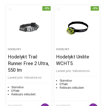
e
r
- 6%
- 6%
n
a
t
i
v
e
HODELYKT
HODELYKT
:
Hodelykt Trail
Hodelykt Unilite
Runner Free 2 Ultra,
WCHT5
550 lm
Lavest pris:
valostore.no
Lavest pris:
valostore.no
Størrelse:
Effekt:
Størrelse:
Relésats inkludert:
Effekt:
Relésats inkludert:
kr
1199,00
kr
1099,00