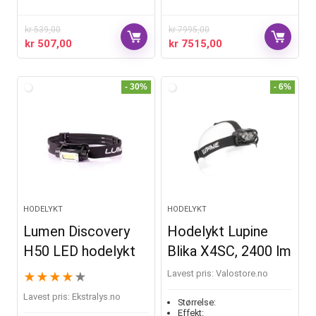
kr
539,00
kr
7995,00
kr
507,00
kr
7515,00
- 30%
- 6%
HODELYKT
HODELYKT
Lumen Discovery
Hodelykt Lupine
H50 LED hodelykt
Blika X4SC, 2400 lm
Lavest pris:
valostore.no
★
★
★
★
★
Lavest pris:
ekstralys.no
Størrelse:
Effekt: