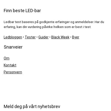
Finn beste LED-bar
Ledbar test baseres på godkjente erfaringer og anmeldelser. Har du
erfaring, kan din vurdering påvirke hvilken som er best i test.
Ledbloggen
•
Tester
•
Guider
•
Black Week
•
Byer
Snarveier
Om
Kontakt
Personvern
Meld deg på vårt nyhetsbrev