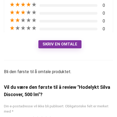
★
★
★
★
★
0
★
★
★
★
★
0
★
★
★
★
★
0
★
★
★
★
★
0
SKRIV EN OMTALE
Bli den første til å omtale produktet.
Vil du være den første til å review "Hodelykt Silva
Discover, 500 lm"?
Din e-postadresse vil ikke bli publisert.
Obligatoriske felt er merket
med
*