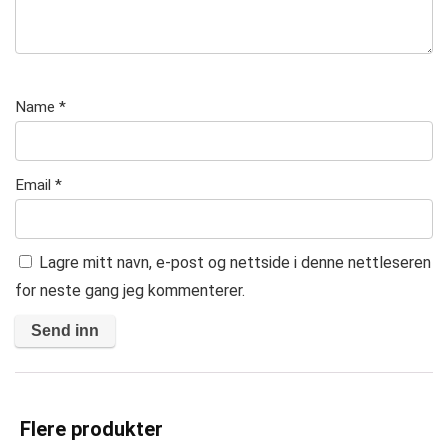
Name
*
Email
*
Lagre mitt navn, e-post og nettside i denne nettleseren
for neste gang jeg kommenterer.
A
l
t
Flere produkter