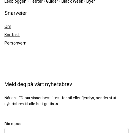
Ledbloggen
•
Tester
•
Guider
•
Black Week
•
Byer
Snarveier
Om
Kontakt
Personvern
Meld deg på vårt nyhetsbrev
Når en LED-bar vinner best i test for bil eller fjernlys, sender vi ut
nyhetsbrev til alle helt gratis 🔥
Din e-post