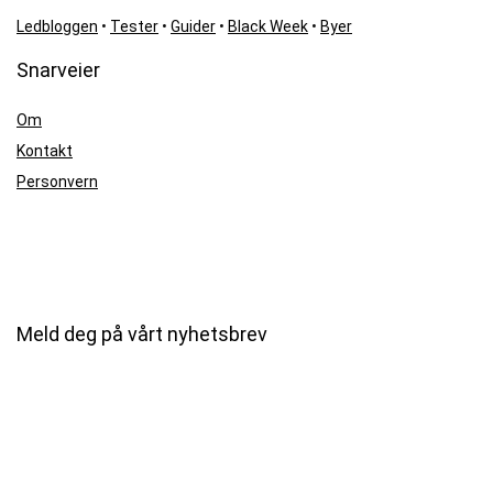
Ledbloggen
•
Tester
•
Guider
•
Black Week
•
Byer
Snarveier
Om
Kontakt
Personvern
Meld deg på vårt nyhetsbrev
Når en LED-bar vinner best i test for bil eller fjernlys, sender vi ut
nyhetsbrev til alle helt gratis 🔥
Din e-post