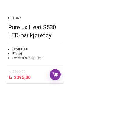
LED-BAR
Purelux Heat S530
LED-bar kjøretøy
Størrelse:
Effekt:
Relésats inkludert:
kr
2799,00
kr
2395,00